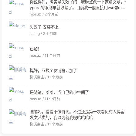
你说得对，确实是失效了的，我晚点改一下这篇文章，t
ypora的限制早就收紧了。目前我一般直接用vsc做md
编辑器。
mosuzi /
2 个月前
失效了 安装不上
klaing /
2 个月前
已加！
mosuzi /
11 个月前
挺好，互换个友链嘛，加了
柳溪斋主 /
11 个月前
是随笔，哈哈，当自己的小空间了
mosuzi /
11 个月前
随笔吗，看着不像诗词。不过还是第一次看见有人博客
发文艺类的，我以为就我呢哈哈哈哈
柳溪斋主 /
11 个月前