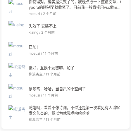
你说得对，确实是失效了的，我晚点改一下这篇文章，t
ypora的限制早就收紧了。目前我一般直接用vsc做md
编辑器。
mosuzi /
2 个月前
失效了 安装不上
klaing /
2 个月前
已加！
mosuzi /
11 个月前
挺好，互换个友链嘛，加了
柳溪斋主 /
11 个月前
是随笔，哈哈，当自己的小空间了
mosuzi /
11 个月前
随笔吗，看着不像诗词。不过还是第一次看见有人博客
发文艺类的，我以为就我呢哈哈哈哈
柳溪斋主 /
11 个月前