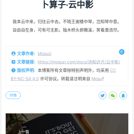
卜算子·云中影
我本云中来，归往云中去。不晓王谢楼中琴，岂知琴中意。
自由自在身，可有可无影。独木桥头俯瞰溪，笑看激流尽。
文章作者:
Mosuzi
文章链接:
https://mosuzi.com/docs/诗和远方/云中影/
版权声明:
本博客所有文章除特别声明外，均采用
CC
BY-NC-SA 4.0
许可协议。转载请注明来自
Mosu
！
抒情
上一篇