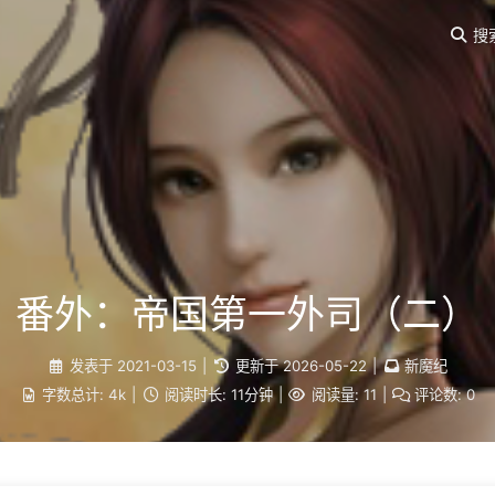
搜
番外：帝国第一外司（二）
发表于
2021-03-15
|
更新于
2026-05-22
|
新魔纪
字数总计:
4k
|
阅读时长:
11分钟
|
阅读量:
11
|
评论数:
0