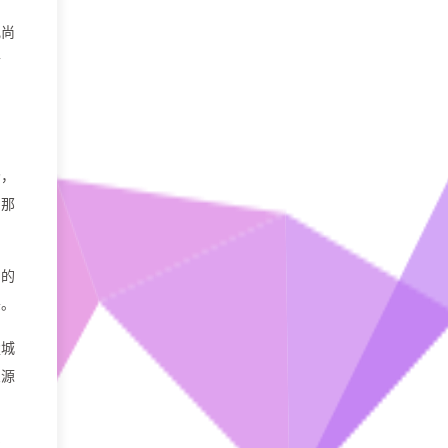
纪尚
听
场，
，那
用的
头。
楚城
思源
征。