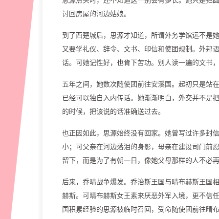
讨回房屋的河边姑娘。
到了西楚城后，思源才知道，所谓外务学馆远不是她
又要学礼仪、辞令、文书、印信和使团规制。外邦
话。可她记性好，也肯下苦功。别人读一遍的文书
五年之间，她数次随使团前往安溪国。起初只是站
已经可以独自入内传话。她渐渐明白，外交并不是
的时候，把该说的话准确送过去。
也正因如此，思源始终没有回家。她曾写过许多封
小；可父亲在河边落泪的身影，母亲在建设司门前
留下，而是为了有朝一日，像她父母那样的人不必
后来，乔晴战争爆发。乔治斯王国与晴布赫斯王国
赫斯。可晴布赫斯女王素来厌恶外军入境，更不信
国积累经验的思源被临时召回，受命随使团前往晴