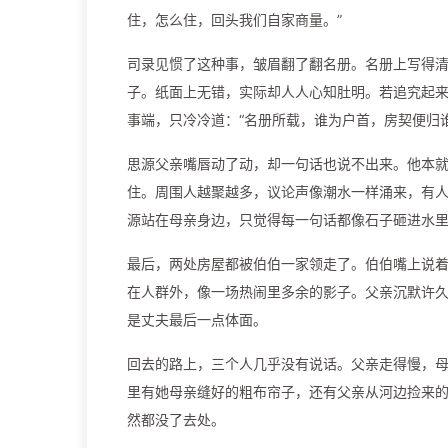
住，怎么住，回头我们自家商量。”
司录见惯了这种事，皱眉翻了翻名册。名册上写得
子。纸面上无错，实际却人人心知肚明。若追究起
事端，只冷冷道：“名册所载，谁为户首，房契便归
思源父亲嘴唇动了动，却一句话也说不出来。他本
住。周围人越聚越多，议论声像潮水一样涌来，有
源站在母亲身边，只觉得每一句话都像石子砸进水
最后，两处房屋都被伯伯一家领走了。伯伯嘴上说着
在人群外，像一场热闹里多余的影子。父亲沉默许
是丈夫最后一点体面。
回去的路上，三个人几乎没有说话。父亲走得慢，
里有她母亲缝好的粗布帘子，还有父亲从河边捡来
然都没了去处。