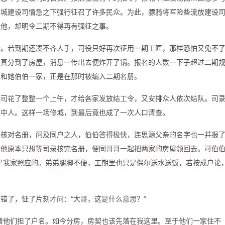
玉城建设司情急之下强行征召了许多民众。为此，骠骑将军险些流放建设
了他，却明令二期不得再有强征之事。
个。若到期还凑不齐人手，司役只好再次征用一期工匠，那样恐怕又免不
果真分到了房屋，消息一传出去便炸开了锅。报名的人数一下子超过二期
家和她伯伯一家，正是在那时被编入二期名册。
设司花了整整一个上午，才给各家发放结工令，又安排众人依次结队。司
族中人。这样一场修城，到最后竟也成了一次人口清查。
头核对名册，问及同户之人，伯伯答得极快，连思源父亲的名字也一并报
。他原本只想等司录核完名册，便同哥哥一起把两家的房屋领回去。可伯
是我家照应的。弟弟腿脚不便，工期里也只是偶尔送水送饭，若按成户论
错了，怔了片刻才问：“大哥，这是什么意思？”
替他们担了户名。如今分房，房契也该先落在我这里。至于他们一家住不