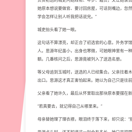
她原本想说要做官、要讨回房屋，可话到嘴边，忽然
学会怎样让别人听我把话说完。”
城吏抬头看了她一眼。
这句话不算漂亮，却正合了初选官的心意。外务学
人。思源年纪虽小，出身也寒微，可她眼神里有一
额。几番核问之后，思源竟被列入了送选名册。
等父母追到玉城时，送选的人已经集合。父亲拄着
出口。思源这才真正害怕起来。她以为自己只是往
父亲看了她许久，最后从怀里取出那块原本要摆在
“若真要去，就记得自己从哪里来。”
母亲替她理了理衣襟，眼泪终于落下来，却只说：“
思源点头时，还不知道这一别会有多长。她只是把