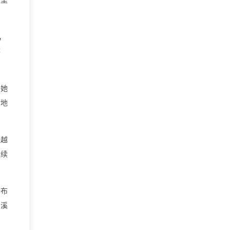
，
笑
，她
余地
来越
继续
晴布
安溪