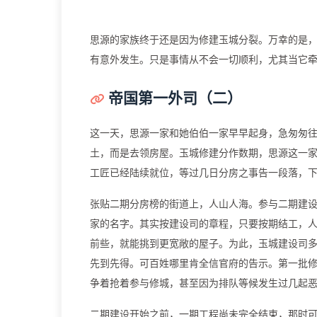
思源的家族终于还是因为修建玉城分裂。万幸的是
有意外发生。只是事情从不会一切顺利，尤其当它
帝国第一外司（二）
这一天，思源一家和她伯伯一家早早起身，急匆匆
土，而是去领房屋。玉城修建分作数期，思源这一
工匠已经陆续就位，等过几日分房之事告一段落，
张贴二期分房榜的街道上，人山人海。参与二期建
家的名字。其实按建设司的章程，只要按期结工，
前些，就能挑到更宽敞的屋子。为此，玉城建设司
先到先得。可百姓哪里肯全信官府的告示。第一批
争着抢着参与修城，甚至因为排队等候发生过几起
二期建设开始之前，一期工程尚未完全结束，那时