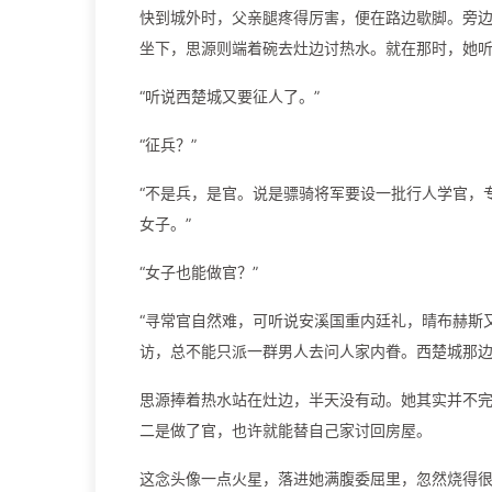
快到城外时，父亲腿疼得厉害，便在路边歇脚。旁
坐下，思源则端着碗去灶边讨热水。就在那时，她
“听说西楚城又要征人了。”
“征兵？”
“不是兵，是官。说是骠骑将军要设一批行人学官，
女子。”
“女子也能做官？”
“寻常官自然难，可听说安溪国重内廷礼，晴布赫斯
访，总不能只派一群男人去问人家内眷。西楚城那边
思源捧着热水站在灶边，半天没有动。她其实并不完
二是做了官，也许就能替自己家讨回房屋。
这念头像一点火星，落进她满腹委屈里，忽然烧得