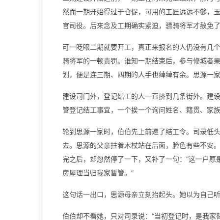
然而一期开始得过于仓促，可用的工匠远远不够，
官司役。后来念及工期确实紧迫，骠骑将军才赦免
可一眨眼二期就要开工，真正来报名的人仍没有几
骑将军的一顿责罚。谁知一期结束后，参与修城者
划，便是连三期、四期的人手也绰绰有余。思源一
建设司门外，登记结工的人一直挤到几条街外。建
管登记结工事宜，一个挨一个询问姓名、籍贯、家
轮到思源一家时，伯伯先上前递了结工令。司录低
去。思源的父亲拄着木杖站在后面，脸色有些不安
完之后，却忽然停了一下，又补了一句：“这一户原
房屋理当归我家暂管。”
这句话一出口，思源母亲立刻抬起头。她以为自己听
伯伯却不看她，只对司录说：“当初登记时，是我家