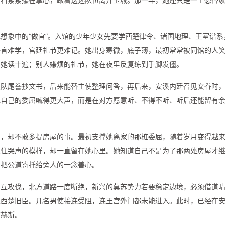
想象中的“做官”。入馆的少年少女先要学西楚律令、诸国地理、王室谱系
语言难学，宫廷礼节更难记。她出身寒微，底子薄，最初常常被同馆的人
，她读十遍；别人嫌烦的礼节，她在夜里反复练到手脚发僵。
在队尾誊抄文书，后来能替主使整理问答，再后来，安溪内廷召见女眷时
把自己的委屈喊得更大声，而是在对方愿意听、不得不听、听后还能留有
信，却不敢多提房屋的事。最初支撑她离家的那桩委屈，随着岁月变得越
忍住哭声的模样，却一直留在她心里。她知道自己不是为了那两处房屋才
再把公道寄托给旁人的一念善心。
相互攻伐，北方道路一度断绝，新兴的莫苏势力若要稳定边境，必须借道
任西楚旧臣。几名男使接连受阻，连王宫外门都未能进入。此时，已经在
布赫斯。