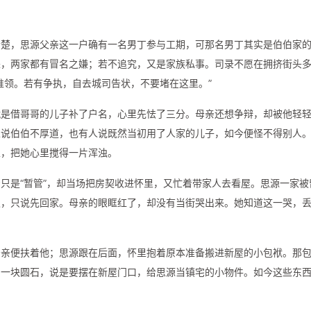
清楚，思源父亲这一户确有一名男丁参与工期，可那名男丁其实是伯伯家
来，两家都有冒名之嫌；若不追究，又是家族私事。司录不愿在拥挤街头
谁领。若有争执，自去城司告状，不要堵在这里。”
就是借哥哥的儿子补了户名，心里先怯了三分。母亲还想争辩，却被他轻
人说伯伯不厚道，也有人说既然当初用了人家的儿子，如今便怪不得别人
里，把她心里搅得一片浑浊。
只是“暂管”，却当场把房契收进怀里，又忙着带家人去看屋。思源一家被
久，只说先回家。母亲的眼眶红了，却没有当街哭出来。她知道这一哭，
母亲便扶着他；思源跟在后面，怀里抱着原本准备搬进新屋的小包袱。那
的一块圆石，说是要摆在新屋门口，给思源当镇宅的小物件。如今这些东