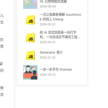
GL 幻想地图生成器
2026-08-04
一次让我重新理解 touchmov
的儿
e 的线上 Debug
多生
2026-05-21
给 AI 流式回答装一台打字
机：一次自适应节奏的工程实
轻拦
践
2026-05-21
。思
Generator 简介
2025-01-02
留
一步一步手写 Promise
丢的
2024-10-12
包袱
西忽