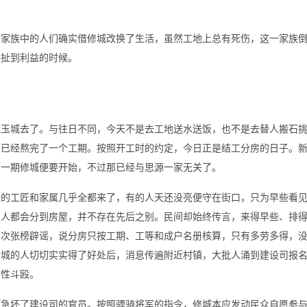
，家族中的人们确实借修城改换了生活，虽然工地上总有死伤，这一家族
牵扯到利益的时候。
往玉城去了。与往日不同，今天不是去工地送水送饭，也不是去替人搬石
家已经熬完了一个工期。按照开工时的约定，今日正是结工分房的日子。
下一期修城便要开始，不过那已经与思源一家无关了。
设的工匠和家属几乎全都来了，有的人天还没亮便守在街口，只为早些看
人人都会分到房屋，并不存在先后之别。民间却始终传言，来得早些、排
多次张榜辟谣，说分房只按工期、工等和成户名册核算，只有多劳多得，
修城的人切切实实得了好处后，消息传遍附近村镇，大批人涌到建设司报
恶性斗殴。
可急坏了建设司的官员。按照骠骑将军的指令，修城本应发动民众自愿参