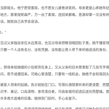
，当即摇头。他宁愿受委屈，也不愿女儿被卷进官府。母亲更是心疼她年
的地方，那里规矩森严，万一出了差错，连回来都难。思源却第一次没有
说话，她就自己去学会说话。
。”
，见过父亲独自坐在水边落泪，也见过母亲把眼泪咽回肚子里。她不懂官
：只要一个人没有名分、没有凭据、没有能让旁人停下来听她说话的身份
身，把母亲给她缝的小包袱背在身上，又从父亲的旧木匣里取了几张写字
一问，若不成便回来。可她心里清楚，只要有一线机会，她绝不会轻易回
位被家人领来的姑娘。告示就贴在门口，写得比酒馆里听来的更清楚：西
凡识字、善记、口齿清明、身世清白者，可由各城司初选后送往西楚城。
过许多南方逃难的旧事。她排到门前时，手心全是汗。
告示上的几行字。思源读得磕磕绊绊，却没有读错。城吏又问她为何来应