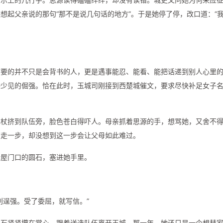
想起父亲说的那句“那不是说几句话的地方”。于是她停了停，改口道：“
馆要的并不只是会背书的人，更是遇事能忍、能看、能把话递到别人心里
种少见的倔强。恰在此时，玉城司刚接到西楚城催文，要求尽快补足女子
木杖挤到队伍旁，脸色苍白得吓人。母亲抓着思源的手，想骂她，又舍不
前走一步，却没想到这一步会让父母如此难过。
新屋门口的圆石，塞进她手里。
别逞强。受了委屈，就写信。”
圆石紧紧攥在掌心，跟着送选队伍离开玉城。那一年，她还只是一个想替