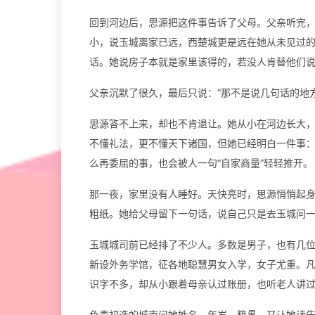
回到河边后，思源把这件事告诉了父母。父亲听完
小，说玉城离家已远，西楚城更是远在她从未见过
话。她说房子本就是家里该得的，若没人肯替他们
父亲沉默了很久，最后只说：“那不是说几句话的地方
思源答不上来，却也不肯退让。她从小在河边长大
不懂礼法，更不懂天下诸国，但她已经明白一件事
么再委屈的事，也会被人一句“自家商量”轻轻推开。
那一夜，家里没有人睡好。天快亮时，思源悄悄起
粗纸。她给父母留下一句话，说自己只是去玉城问
玉城城司前已经排了不少人。多数是男子，也有几
新设外务学馆，征各地聪慧男女入学，女子尤重。
识字不多，却从小跟着母亲认过账册，也听老人讲
负责初选的城吏问她姓名、年岁、籍贯，又让她读