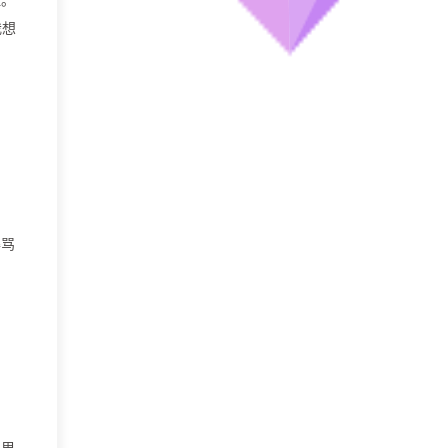
我想
的
名
得骂
家里