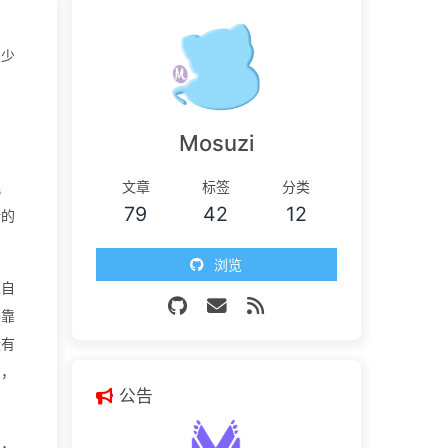
倒少
Mosuzi
文章
标签
分类
挑
79
42
12
新的
浏览
见自
得靠
没有
名，
公告
与，