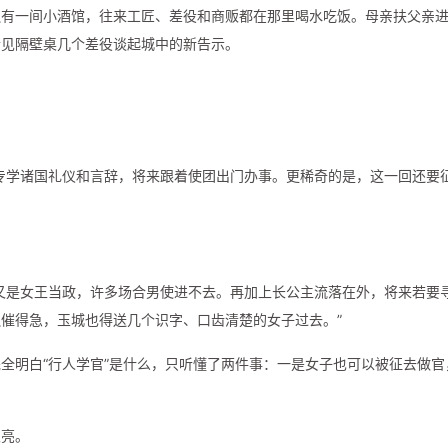
边有一间小酒馆，往来工匠、差役和商贩都在那里喝水吃饭。母亲扶父亲
听见隔壁桌几个差役谈起城中的新告示。
专学诸国礼仪和言辞，将来跟着使团出门办事。更稀奇的是，这一回还要
又是女王当政，许多场合男使进不去。再加上长公主流落在外，将来若要
催得急，玉城也得送几个识字、口齿清楚的女子过去。”
全明白“行人学官”是什么，只听懂了两件事：一是女子也可以被征去做官
很亮。