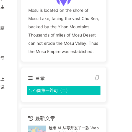
司主
Mosu is located on the shore of
Mosu Lake, facing the vast Chu Sea,
backed by the Yihan Mountains.
了骠
Thousands of miles of Mosu Desert
规
can not erode the Mosu Valley. Thus
the Mosu Empire was established.
录专
0
目录
了上
伯说
1.
帝国第一外司（二）
，
最新文章
我用 AI 从零开发了一款 Web